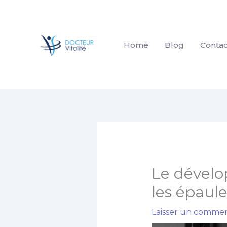
Aller
au
contenu
Home
Blog
Contac
Le dévelop
les épaules
Laisser un commen